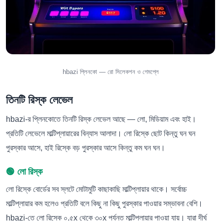
hbazi প্লিনকো — রো সিলেকশন ও গেমপ্লে
তিনটি রিস্ক লেভেল
hbazi-র প্লিনকোতে তিনটি রিস্ক লেভেল আছে — লো, মিডিয়াম এবং হাই।
প্রতিটি লেভেলে মাল্টিপ্লায়ারের বিন্যাস আলাদা। লো রিস্কে ছোট কিন্তু ঘন ঘন
পুরস্কার আসে, হাই রিস্কে বড় পুরস্কার আসে কিন্তু কম ঘন ঘন।
🟢 লো রিস্ক
লো রিস্কে বোর্ডের সব স্লটে মোটামুটি কাছাকাছি মাল্টিপ্লায়ার থাকে। সর্বোচ্চ
মাল্টিপ্লায়ার কম হলেও প্রতিটি বলে কিছু না কিছু পুরস্কার পাওয়ার সম্ভাবনা বেশি।
hbazi-তে লো রিস্কে ০.৫x থেকে ৩০x পর্যন্ত মাল্টিপ্লায়ার পাওয়া যায়। যারা দীর্ঘ