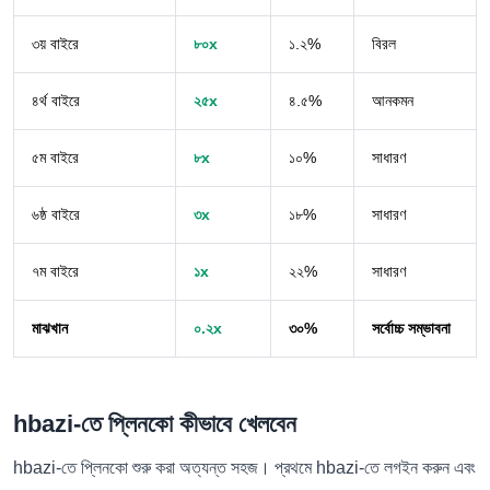
৩য় বাইরে
৮০x
১.২%
বিরল
৪র্থ বাইরে
২৫x
৪.৫%
আনকমন
৫ম বাইরে
৮x
১০%
সাধারণ
৬ষ্ঠ বাইরে
৩x
১৮%
সাধারণ
৭ম বাইরে
১x
২২%
সাধারণ
মাঝখান
০.২x
৩০%
সর্বোচ্চ সম্ভাবনা
hbazi-তে প্লিনকো কীভাবে খেলবেন
hbazi-তে প্লিনকো শুরু করা অত্যন্ত সহজ। প্রথমে hbazi-তে লগইন করুন এবং