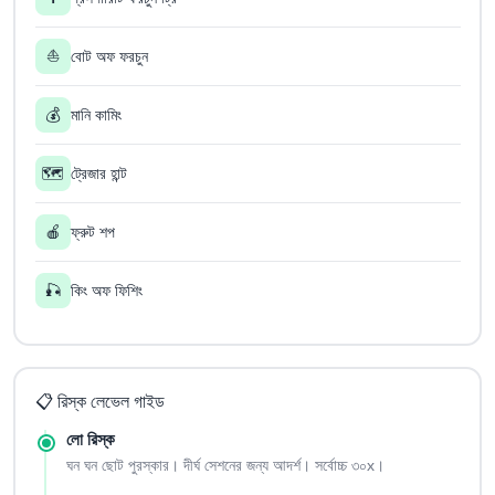
⛵
বোট অফ ফরচুন
💰
মানি কামিং
🗺️
ট্রেজার হান্ট
🍎
ফ্রুট শপ
🎣
কিং অফ ফিশিং
📋 রিস্ক লেভেল গাইড
লো রিস্ক
ঘন ঘন ছোট পুরস্কার। দীর্ঘ সেশনের জন্য আদর্শ। সর্বোচ্চ ৩০x।