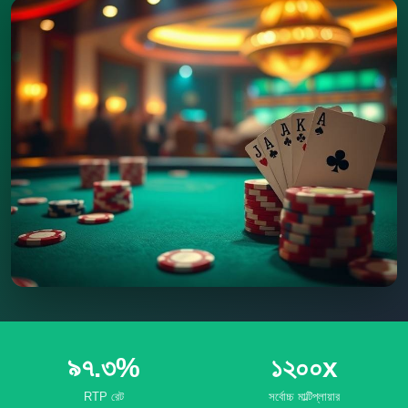
৯৭.৩%
১২০০x
RTP রেট
সর্বোচ্চ মাল্টিপ্লায়ার