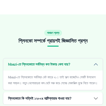
সাধারণ প্রশ্ন
প্লিনকো সম্পর্কে প্রায়শই জিজ্ঞাসিত প্রশ্ন
hbazi-তে প্লিনকোতে সর্বনিম্ন কত টাকায় খেলা যায়?
hbazi-তে প্লিনকোতে সর্বনিম্ন বেট মাত্র ৳১। তাই অল্প বাজেটেও গেমটি উপভোগ
করা সম্ভব। নতুন খেলোয়াড়রা কম বেটে শুরু করে গেমের মেকানিক্স বুঝে নিতে পারেন।
প্লিনকোতে কি সত্যিই ১২০০x মাল্টিপ্লায়ার পাওয়া যায়?