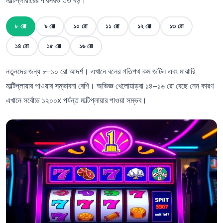
মাল্টিপ্লায়ারের পরিসরও তত বড়।
৮ রো
৯ রো
১০ রো
১১ রো
১২ রো
১৩ রো
১৪ রো
১৫ রো
১৬ রো
নতুনদের জন্য ৮–১০ রো আদর্শ। এখানে বলের গতিপথ কম জটিল এবং মাঝারি
মাল্টিপ্লায়ার পাওয়ার সম্ভাবনা বেশি। অভিজ্ঞ খেলোয়াড়রা ১৪–১৬ রো বেছে নেন কারণ
এখানে সর্বোচ্চ ১২০০x পর্যন্ত মাল্টিপ্লায়ার পাওয়া সম্ভব।