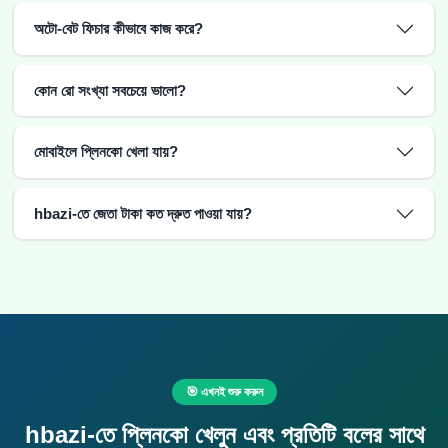
অটো-বেট ফিচার কীভাবে কাজ করে?
কোন রো সংখ্যা সবচেয়ে ভালো?
মোবাইলে প্লিনকো খেলা যায়?
hbazi-তে জেতা টাকা কত দ্রুত পাওয়া যায়?
🎯 এখনই শুরু করুন
hbazi-তে প্লিনকো খেলুন এবং প্রতিটি বলের সাথে