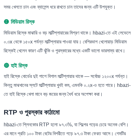
সময় খেলতে চান এবং ব্যালেন্স ধরে রাখতে চান তাদের জন্য এটি উপযুক্ত।
🟡 মিডিয়াম রিস্ক
মিডিয়াম রিস্কে মাঝারি ও বড় মাল্টিপ্লায়ারের মিশ্রণ থাকে। hbazi-তে এই লেভেলে
০.৩x থেকে ১৫০x পর্যন্ত মাল্টিপ্লায়ার পাওয়া যায়। বেশিরভাগ খেলোয়াড় মিডিয়াম
রিস্কেই খেলেন কারণ এটি ঝুঁকি ও পুরস্কারের মধ্যে একটি ভালো ভারসাম্য রাখে।
🔴 হাই রিস্ক
হাই রিস্কে বোর্ডের দুই পাশে বিশাল মাল্টিপ্লায়ার থাকে — সর্বোচ্চ ১২০০x পর্যন্ত।
কিন্তু মাঝখানের স্লটে মাল্টিপ্লায়ার খুবই কম, এমনকি ০.২x-ও হতে পারে। hbazi-
তে হাই রিস্কে খেলা মানে বড় জয়ের জন্য ধৈর্য ধরে অপেক্ষা করা।
RTP ও পুরস্কার কাঠামো
hbazi-তে প্লিনকোর RTP হলো ৯৭.৩%, যা শিল্পের গড়ের চেয়ে অনেক বেশি।
এর মানে প্রতি ১০০ টাকা বেটের বিপরীতে গড়ে ৯৭.৩ টাকা ফেরত আসে। গেমটির