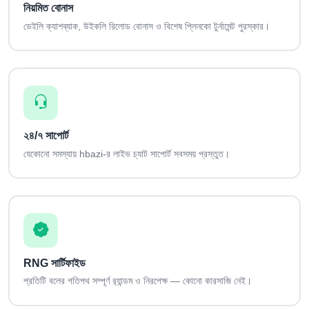
নিয়মিত বোনাস
ডেইলি ক্যাশব্যাক, উইকলি রিলোড বোনাস ও বিশেষ প্লিনকো টুর্নামেন্ট পুরস্কার।
২৪/৭ সাপোর্ট
যেকোনো সমস্যায় hbazi-র লাইভ চ্যাট সাপোর্ট সবসময় প্রস্তুত।
RNG সার্টিফাইড
প্রতিটি বলের গতিপথ সম্পূর্ণ র‍্যান্ডম ও নিরপেক্ষ — কোনো কারসাজি নেই।