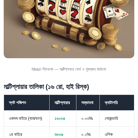
hbazi প্লিনকো — মাল্টিপ্লায়ার বোর্ড ও পুরস্কার কাঠামো
মাল্টিপ্লায়ার তালিকা (১৬ রো, হাই রিস্ক)
স্লট পজিশন
মাল্টিপ্লায়ার
সম্ভাবনা
ক্যাটাগরি
একদম বাইরে (বাম/ডান)
১২০০x
০.০৩%
লেজেন্ডারি
২য় বাইরে
৩০০x
০.২%
এপিক