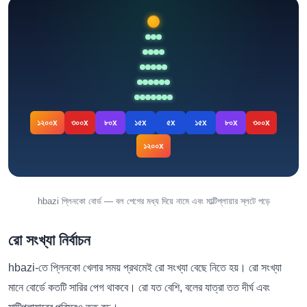
১২০০x
৩০০x
৮০x
১৫x
৫x
১৫x
৮০x
৩০০x
১২০০x
hbazi প্লিনকো বোর্ড — বল পেগের মধ্য দিয়ে নামে এবং মাল্টিপ্লায়ার স্লটে পড়ে
রো সংখ্যা নির্বাচন
hbazi-তে প্লিনকো খেলার সময় প্রথমেই রো সংখ্যা বেছে নিতে হয়। রো সংখ্যা
মানে বোর্ডে কতটি সারির পেগ থাকবে। রো যত বেশি, বলের যাত্রা তত দীর্ঘ এবং