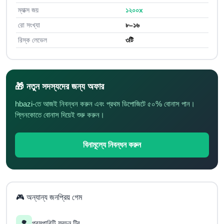
ম্যাক্স জয়
১২০০x
রো সংখ্যা
৮–১৬
রিস্ক লেভেল
৩টি
🎁 নতুন সদস্যদের জন্য অফার
hbazi-তে আজই নিবন্ধন করুন এবং প্রথম ডিপোজিটে ৫০% বোনাস পান।
প্লিনকোতে বোনাস দিয়েই শুরু করুন।
বিনামূল্যে নিবন্ধন করুন
🎮 অন্যান্য জনপ্রিয় গেম
🌳
প্রসপারিটি ফরচুন ট্রি