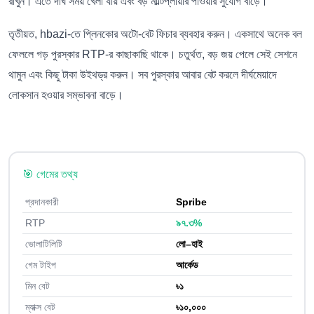
রাখুন। এতে দীর্ঘ সময় খেলা যায় এবং বড় মাল্টিপ্লায়ার পাওয়ার সুযোগ বাড়ে।
তৃতীয়ত, hbazi-তে প্লিনকোর অটো-বেট ফিচার ব্যবহার করুন। একসাথে অনেক বল
ফেললে গড় পুরস্কার RTP-র কাছাকাছি থাকে। চতুর্থত, বড় জয় পেলে সেই সেশনে
থামুন এবং কিছু টাকা উইথড্র করুন। সব পুরস্কার আবার বেট করলে দীর্ঘমেয়াদে
লোকসান হওয়ার সম্ভাবনা বাড়ে।
🎯 গেমের তথ্য
প্রদানকারী
Spribe
RTP
৯৭.৩%
ভোলাটিলিটি
লো–হাই
গেম টাইপ
আর্কেড
মিন বেট
৳১
ম্যাক্স বেট
৳১০,০০০