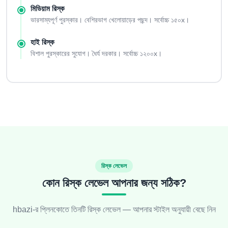
মিডিয়াম রিস্ক
ভারসাম্যপূর্ণ পুরস্কার। বেশিরভাগ খেলোয়াড়ের পছন্দ। সর্বোচ্চ ১৫০x।
হাই রিস্ক
বিশাল পুরস্কারের সুযোগ। ধৈর্য দরকার। সর্বোচ্চ ১২০০x।
রিস্ক লেভেল
কোন রিস্ক লেভেল আপনার জন্য সঠিক?
hbazi-র প্লিনকোতে তিনটি রিস্ক লেভেল — আপনার স্টাইল অনুযায়ী বেছে নিন