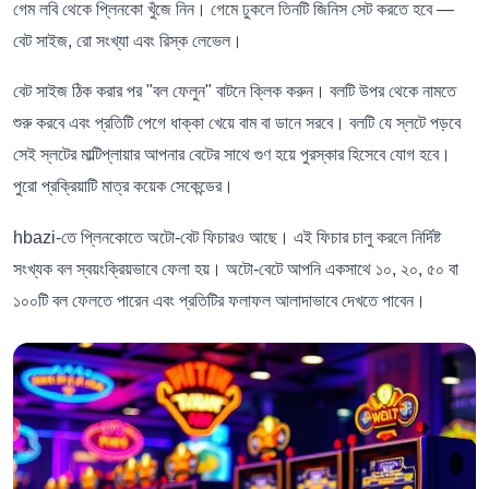
গেম লবি থেকে প্লিনকো খুঁজে নিন। গেমে ঢুকলে তিনটি জিনিস সেট করতে হবে —
বেট সাইজ, রো সংখ্যা এবং রিস্ক লেভেল।
বেট সাইজ ঠিক করার পর "বল ফেলুন" বাটনে ক্লিক করুন। বলটি উপর থেকে নামতে
শুরু করবে এবং প্রতিটি পেগে ধাক্কা খেয়ে বাম বা ডানে সরবে। বলটি যে স্লটে পড়বে
সেই স্লটের মাল্টিপ্লায়ার আপনার বেটের সাথে গুণ হয়ে পুরস্কার হিসেবে যোগ হবে।
পুরো প্রক্রিয়াটি মাত্র কয়েক সেকেন্ডের।
hbazi-তে প্লিনকোতে অটো-বেট ফিচারও আছে। এই ফিচার চালু করলে নির্দিষ্ট
সংখ্যক বল স্বয়ংক্রিয়ভাবে ফেলা হয়। অটো-বেটে আপনি একসাথে ১০, ২০, ৫০ বা
১০০টি বল ফেলতে পারেন এবং প্রতিটির ফলাফল আলাদাভাবে দেখতে পাবেন।