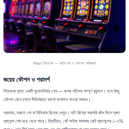
hbazi প্লিনকো — অটো-বেট ও গেমপ্লে অভিজ্ঞতা
জয়ের কৌশল ও পরামর্শ
প্লিনকো মূলত একটি সুযোগনির্ভর গেম — বলের গতিপথ সম্পূর্ণ র‍্যান্ডম। তবে কিছু
কৌশল মেনে চললে দীর্ঘমেয়াদে ভালো ফলাফল পাওয়া সম্ভব।
প্রথমত, শুরুতে লো বা মিডিয়াম রিস্কে খেলুন। হাই রিস্কে সরাসরি ঝাঁপ দিলে দ্রুত
ব্যালেন্স শেষ হয়ে যেতে পারে। দ্বিতীয়ত, বেট সাইজ সবসময় মোট ব্যালেন্সের ১–৩%