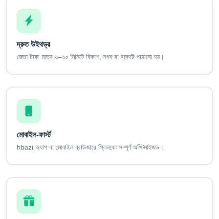
দ্রুত উইথড্র
জেতা টাকা মাত্র ৩–১০ মিনিটে বিকাশ, নগদ বা রকেটে পাঠানো হয়।
মোবাইল-ফার্স্ট
hbazi অ্যাপ বা মোবাইল ব্রাউজারে প্লিনকো সম্পূর্ণ অপ্টিমাইজড।