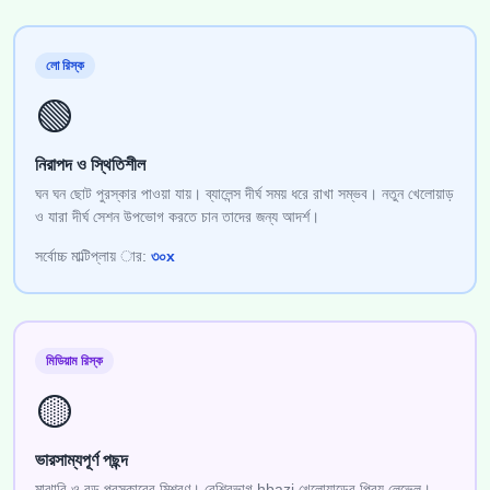
লো রিস্ক
🟢
নিরাপদ ও স্থিতিশীল
ঘন ঘন ছোট পুরস্কার পাওয়া যায়। ব্যালেন্স দীর্ঘ সময় ধরে রাখা সম্ভব। নতুন খেলোয়াড়
ও যারা দীর্ঘ সেশন উপভোগ করতে চান তাদের জন্য আদর্শ।
সর্বোচ্চ মাল্টিপ্লায় ার:
৩০x
মিডিয়াম রিস্ক
🟡
ভারসাম্যপূর্ণ পছন্দ
মাঝারি ও বড় পুরস্কারের মিশ্রণ। বেশিরভাগ hbazi খেলোয়াড়ের প্রিয় লেভেল।