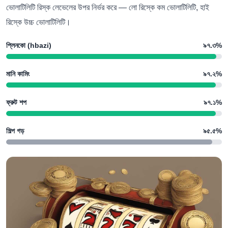
ভোলাটিলিটি রিস্ক লেভেলের উপর নির্ভর করে — লো রিস্কে কম ভোলাটিলিটি, হাই
রিস্কে উচ্চ ভোলাটিলিটি।
প্লিনকো (hbazi)
৯৭.৩%
মানি কামিং
৯৭.২%
ফ্রুট শপ
৯৭.১%
শিল্প গড়
৯৫.৫%