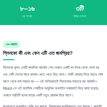
৮–১৬
৩টি
রো সংখ্যা
রিস্ক লেভেল
গেম পরিচিতি
প্লিনকো কী এবং কেন এটি এত জনপ্রিয়?
প্লিনকো মূলত একটি ক্লাসিক আর্কেড গেম যেখানে একটি বল উপর থেকে ফেলা হয়
এবং সেটি পেগের সাথে ধাক্কা খেতে খেতে নিচে নামে। বলটি কোথায় গিয়ে পড়বে সেটা
আগে থেকে বলা সম্ভব নয় — এই অনিশ্চয়তাই প্লিনকোর সবচেয়ে বড় আকর্ষণ।
hbazi-তে এই ক্লাসিক গেমটিকে আধুনিক অনলাইন ফরম্যাটে নিয়ে আসা হয়েছে,
যেখানে প্রতিটি বলের যাত্রা একটি নতুন রোমাঞ্চ নিয়ে আসে।
বাংলাদেশে অনলাইন গেমিং যত বাড়ছে, প্লিনকোর জনপ্রিয়তাও তত বাড়ছে। কারণটা