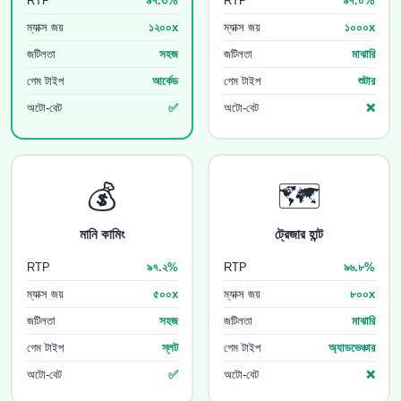
RTP
৯৭.৩%
RTP
৯৭.০%
ম্যাক্স জয়
১২০০x
ম্যাক্স জয়
১০০০x
জটিলতা
সহজ
জটিলতা
মাঝারি
গেম টাইপ
আর্কেড
গেম টাইপ
শুটার
অটো-বেট
✅
অটো-বেট
❌
💰
🗺️
মানি কামিং
ট্রেজার হান্ট
RTP
৯৭.২%
RTP
৯৬.৮%
ম্যাক্স জয়
৫০০x
ম্যাক্স জয়
৮০০x
জটিলতা
সহজ
জটিলতা
মাঝারি
গেম টাইপ
স্লট
গেম টাইপ
অ্যাডভেঞ্চার
অটো-বেট
✅
অটো-বেট
❌