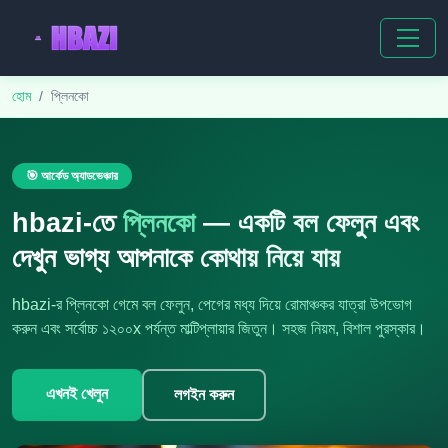
হোম
প্লিনকো
🎯 আর্কেড অ্যাডভেঞ্চার
hbazi-তে
প্লিনকো
— একটি বল ফেলুন এবং
দেখুন ভাগ্য আপনাকে কোথায় নিয়ে যায়
hbazi-র প্লিনকো গেমে বল ফেলুন, পেগের মধ্য দিয়ে রোমাঞ্চকর যাত্রা উপভোগ
করুন এবং সর্বোচ্চ ১২০০x পর্যন্ত মাল্টিপ্লায়ার জিতুন। সহজ নিয়ম, বিশাল পুরস্কার।
এখনই খেলুন
লগইন করুন