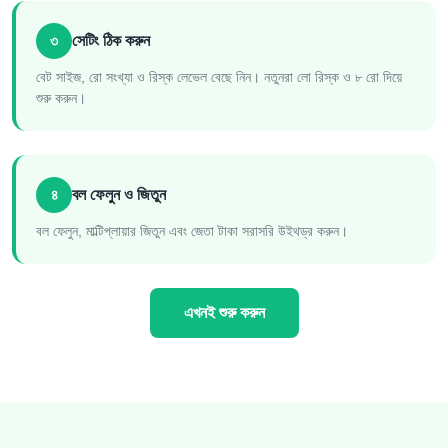
৩
সেটিং ঠিক করুন
বেট সাইজ, রো সংখ্যা ও রিস্ক লেভেল বেছে নিন। নতুনরা লো রিস্ক ও ৮ রো দিয়ে
শুরু করুন।
৪
বল ফেলুন ও জিতুন
বল ফেলুন, মাল্টিপ্লায়ার জিতুন এবং জেতা টাকা সরাসরি উইথড্র করুন।
এখনই শুরু করুন