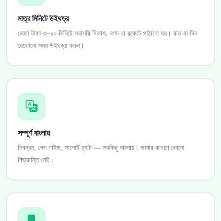
মাত্র মিনিটে উইথড্র
জেতা টাকা ৩–১০ মিনিটে সরাসরি বিকাশ, নগদ বা রকেটে পাঠানো হয়। রাত বা দিন
যেকোনো সময় উইথড্র করুন।
সম্পূর্ণ বাংলায়
নিবন্ধন, গেম গাইড, সাপোর্ট চ্যাট — সবকিছু বাংলায়। ভাষার কারণে কোনো
বিভ্রান্তি নেই।