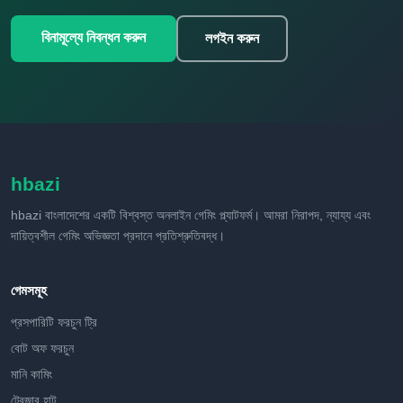
বিনামূল্যে নিবন্ধন করুন
লগইন করুন
hbazi
hbazi বাংলাদেশের একটি বিশ্বস্ত অনলাইন গেমিং প্ল্যাটফর্ম। আমরা নিরাপদ, ন্যায্য এবং
দায়িত্বশীল গেমিং অভিজ্ঞতা প্রদানে প্রতিশ্রুতিবদ্ধ।
গেমসমূহ
প্রসপারিটি ফরচুন ট্রি
বোট অফ ফরচুন
মানি কামিং
ট্রেজার হান্ট