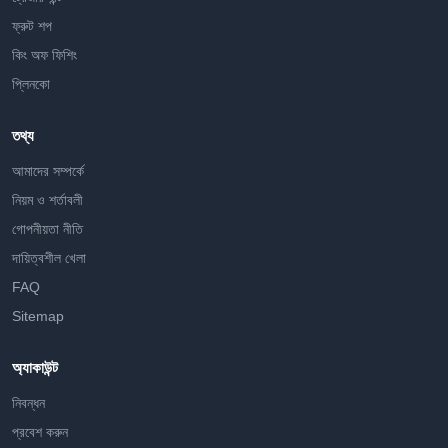
ফ্রুট শপ
কিং অফ ফিশিং
প্লিনকো
তথ্য
আমাদের সম্পর্কে
নিয়ম ও শর্তাবলী
গোপনীয়তা নীতি
দায়িত্বশীল খেলা
FAQ
Sitemap
অ্যাকাউন্ট
নিবন্ধন
প্রবেশ করুন