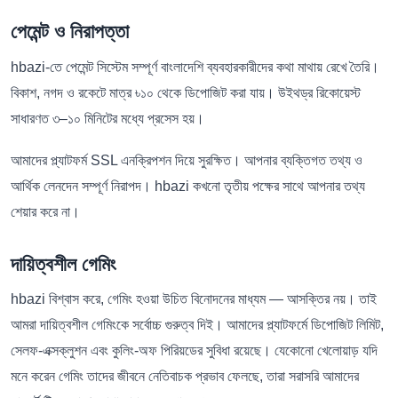
পেমেন্ট ও নিরাপত্তা
hbazi-তে পেমেন্ট সিস্টেম সম্পূর্ণ বাংলাদেশি ব্যবহারকারীদের কথা মাথায় রেখে তৈরি।
বিকাশ, নগদ ও রকেটে মাত্র ৳১০ থেকে ডিপোজিট করা যায়। উইথড্র রিকোয়েস্ট
সাধারণত ৩–১০ মিনিটের মধ্যে প্রসেস হয়।
আমাদের প্ল্যাটফর্ম SSL এনক্রিপশন দিয়ে সুরক্ষিত। আপনার ব্যক্তিগত তথ্য ও
আর্থিক লেনদেন সম্পূর্ণ নিরাপদ। hbazi কখনো তৃতীয় পক্ষের সাথে আপনার তথ্য
শেয়ার করে না।
দায়িত্বশীল গেমিং
hbazi বিশ্বাস করে, গেমিং হওয়া উচিত বিনোদনের মাধ্যম — আসক্তির নয়। তাই
আমরা দায়িত্বশীল গেমিংকে সর্বোচ্চ গুরুত্ব দিই। আমাদের প্ল্যাটফর্মে ডিপোজিট লিমিট,
সেলফ-এক্সক্লুশন এবং কুলিং-অফ পিরিয়ডের সুবিধা রয়েছে। যেকোনো খেলোয়াড় যদি
মনে করেন গেমিং তাদের জীবনে নেতিবাচক প্রভাব ফেলছে, তারা সরাসরি আমাদের