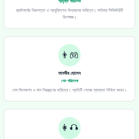
প্রযুক্তি পরিচালক
প্ল্যাটফর্মের নিরাপত্তা ও প্রযুক্তিগত উন্নয়নের দায়িত্বে। সাইবার সিকিউরিটি
বিশেষজ্ঞ।
👨‍🎮
তানভীর হোসেন
গেম পরিচালক
গেম সিলেকশন ও মান নিয়ন্ত্রণের দায়িত্বে। প্রতিটি গেমের ন্যায্যতা নিশ্চিত করেন।
👩‍🎧