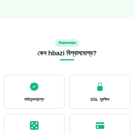
বিশ্বাসযোগ্যতা
কেন hbazi বিশ্বাসযোগ্য?
লাইসেন্সপ্রাপ্ত
SSL সুরক্ষিত