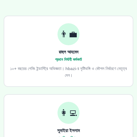
👨‍💼
রাহুল আহমেদ
প্রধান নির্বাহী কর্মকর্তা
১০+ বছরের গেমিং ইন্ডাস্ট্রি অভিজ্ঞতা। hbazi-র দৃষ্টিভঙ্গি ও কৌশল নির্ধারণে নেতৃত্ব
দেন।
👩‍💻
সুমাইয়া ইসলাম