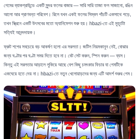
গেমের ব্যাকগ্রাউন্ডে একটি সুন্দর ফলের বাজার — সারি সারি তাজা ফল সাজানো, রঙিন
আলো আর প্রাণবন্ত পরিবেশ। রিলে যখন একই ফলের সিম্বল পাঁচটি একসাথে পড়ে,
তখন স্ক্রিনে একটি উৎসবের মতো অ্যানিমেশন শুরু হয়। hbazi-তে এই মুহূর্তটা
সত্যিই আনন্দদায়ক।
ফ্রুট শপের সবচেয়ে বড় আকর্ষণ হলো এর সরলতা। জটিল নিয়মকানুন নেই, বোঝার
জন্য ঘণ্টার পর ঘণ্টা সময় দিতে হবে না। বেট সেট করুন, স্পিন করুন — ব্যস।
কিন্তু এই সরলতার আড়ালে লুকিয়ে আছে বেশ কিছু চমৎকার ফিচার যা গেমটিকে
একঘেয়ে হতে দেয় না। hbazi-তে নতুন খেলোয়াড়দের জন্য এটি আদর্শ শুরুর গেম।