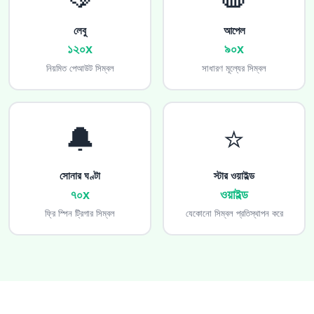
লেবু
আপেল
১২০x
৯০x
নিয়মিত পেআউট সিম্বল
সাধারণ মূল্যের সিম্বল
🔔
⭐
সোনার ঘণ্টা
স্টার ওয়াইল্ড
৭০x
ওয়াইল্ড
ফ্রি স্পিন ট্রিগার সিম্বল
যেকোনো সিম্বল প্রতিস্থাপন করে