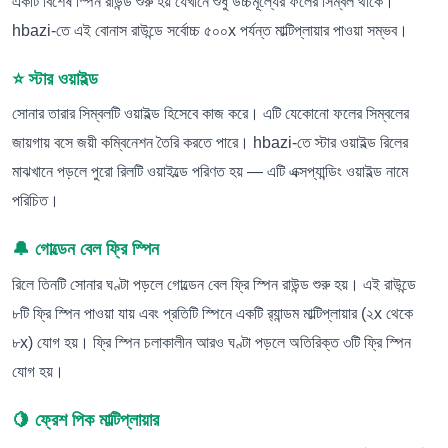
একটি বিশেষ স্পিন রাউন্ড শুরু হয় যেখানে শুধু উচ্চমূল্যের ফলের সিম্বল থাকে।
hbazi-তে এই বোনাস রাউন্ডে সর্বোচ্চ ৫০০x পর্যন্ত মাল্টিপ্লায়ার পাওয়া সম্ভব।
⭐ স্টার ওয়াইল্ড
সোনার তারার সিম্বলটি ওয়াইল্ড হিসেবে কাজ করে। এটি যেকোনো ফলের সিম্বলের
জায়গায় বসে জয়ী কম্বিনেশন তৈরি করতে পারে। hbazi-তে স্টার ওয়াইল্ড রিলের
মাঝখানে পড়লে পুরো রিলটি ওয়াইল্ডে পরিণত হয় — এটি এক্সপ্যান্ডিং ওয়াইল্ড নামে
পরিচিত।
🔔 গোল্ডেন বেল ফ্রি স্পিন
রিলে তিনটি সোনার ঘণ্টা পড়লে গোল্ডেন বেল ফ্রি স্পিন রাউন্ড শুরু হয়। এই রাউন্ডে
৮টি ফ্রি স্পিন পাওয়া যায় এবং প্রতিটি স্পিনে একটি র‍্যান্ডম মাল্টিপ্লায়ার (২x থেকে
৮x) যোগ হয়। ফ্রি স্পিন চলাকালীন আরও ঘণ্টা পড়লে অতিরিক্ত ৩টি ফ্রি স্পিন
যোগ হয়।
🍋 ফ্রেশ পিক মাল্টিপ্লায়ার