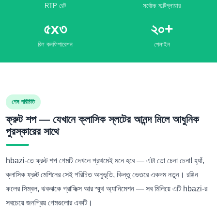
RTP রেট
সর্বোচ্চ মাল্টিপ্লায়ার
৫x৩
২০+
রিল কনফিগারেশন
পেলাইন
গেম পরিচিতি
ফ্রুট শপ — যেখানে ক্লাসিক স্লটের আনন্দ মিলে আধুনিক
পুরস্কারের সাথে
hbazi-তে ফ্রুট শপ গেমটি দেখলে প্রথমেই মনে হবে — এটা তো চেনা চেনা! হ্যাঁ,
ক্লাসিক ফ্রুট মেশিনের সেই পরিচিত অনুভূতি, কিন্তু ভেতরে একদম নতুন। রঙিন
ফলের সিম্বল, ঝকঝকে গ্রাফিক্স আর স্মুথ অ্যানিমেশন — সব মিলিয়ে এটি hbazi-র
সবচেয়ে জনপ্রিয় গেমগুলোর একটি।