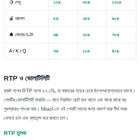
🍋 লেবু
১০x
৩০x
১২০x
🍎 আপেল
৮x
২৫x
৯০x
🔔 সোনার ঘণ্টা
৬x
২০x
৭০x
A / K / Q
৩x
১০x
৪০x
RTP ও ভোলাটিলিটি
ফ্রুট শপের RTP হলো ৯৭.১%, যা বাজারের গড়ের চেয়ে উল্লেখযোগ্যভাবে ভালো।
গেমটির ভোলাটিলিটি মাঝারি — মানে নিয়মিত ছোট জয় আসে এবং মাঝে মাঝে বড়
পুরস্কারও পাওয়া যায়। hbazi-তে এই গেমটি তাদের জন্য আদর্শ যারা দীর্ঘ সময়
খেলতে চান এবং ব্যালেন্স ধরে রাখতে চান।
RTP তুলনা