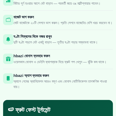
মিটার পূর্ণ হওয়ার আগে বেট বাড়ান — পরবর্তী জয়ে ৩x মাল্টিপ্লায়ার পাবেন।
বাজেট ভাগ করুন
মোট বাজেটকে ২০টি সেশনে ভাগ করুন। প্রতি সেশনে বাজেটের বেশি খরচ করবেন না।
ঘণ্টা সিম্বলের দিকে নজর রাখুন
দুটি ঘণ্টা পড়লে বেট একটু বাড়ান — তৃতীয় ঘণ্টা পড়ার সম্ভাবনা থাকে।
hbazi বোনাস ব্যবহার করুন
ওয়েলকাম বোনাস ও ডেইলি ক্যাশব্যাক দিয়ে ফ্রুট শপ খেলুন — ঝুঁকি কম থাকে।
hbazi অ্যাপ ব্যবহার করুন
অ্যাপে গেমের অ্যানিমেশন আরও মসৃণ এবং বোনাস নোটিফিকেশন তাৎক্ষণিক পাওয়া
যায়।
🍉 ফ্রুট ফেস্ট টুর্নামেন্ট