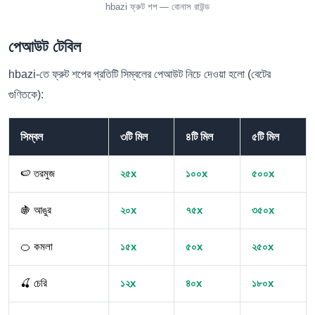
hbazi ফ্রুট শপ — বোনাস রাউন্ড
পেআউট টেবিল
hbazi-তে ফ্রুট শপের প্রতিটি সিম্বলের পেআউট নিচে দেওয়া হলো (বেটের
গুণিতকে):
সিম্বল
৩টি মিল
৪টি মিল
৫টি মিল
🍉 তরমুজ
২৫x
১০০x
৫০০x
🍇 আঙুর
২০x
৭৫x
৩৫০x
🍊 কমলা
১৫x
৫০x
২৫০x
🍒 চেরি
১২x
৪০x
১৮০x