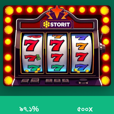
৯৭.১%
৫০০x