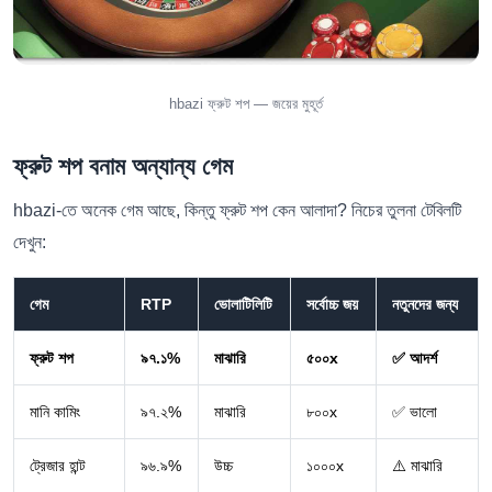
hbazi ফ্রুট শপ — জয়ের মুহূর্ত
ফ্রুট শপ বনাম অন্যান্য গেম
hbazi-তে অনেক গেম আছে, কিন্তু ফ্রুট শপ কেন আলাদা? নিচের তুলনা টেবিলটি
দেখুন:
গেম
RTP
ভোলাটিলিটি
সর্বোচ্চ জয়
নতুনদের জন্য
ফ্রুট শপ
৯৭.১%
মাঝারি
৫০০x
✅ আদর্শ
মানি কামিং
৯৭.২%
মাঝারি
৮০০x
✅ ভালো
ট্রেজার হান্ট
৯৬.৯%
উচ্চ
১০০০x
⚠️ মাঝারি