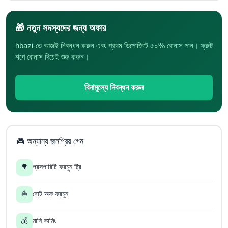
🎁 নতুন সদস্যদের জন্য অফার
hbazi-তে আজই নিবন্ধন করুন এবং প্রথম ডিপোজিটে ৫০% বোনাস পান। ফ্রুট
শপে বোনাস দিয়েই শুরু করুন।
বিনামূল্যে নিবন্ধন করুন
🎮 অন্যান্য জনপ্রিয় গেম
🌳
প্রসপারিটি ফরচুন ট্রি
⛵
বোট অফ ফরচুন
💰
মানি কামিং