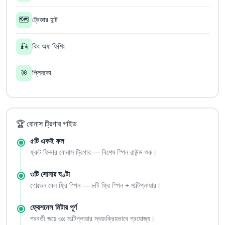
🗺️
ট্রেজার হান্ট
🎣
কিং অফ ফিশিং
🎯
প্লিনকো
🏆 বোনাস ট্রিগার গাইড
৫টি একই ফল
ফ্রুট ফিভার বোনাস ট্রিগার — বিশেষ স্পিন রাউন্ড শুরু।
৩টি সোনার ঘণ্টা
গোল্ডেন বেল ফ্রি স্পিন — ৮টি ফ্রি স্পিন + মাল্টিপ্লায়ার।
ফ্রেশনেস মিটার পূর্ণ
পরবর্তী জয়ে ৩x মাল্টিপ্লায়ার স্বয়ংক্রিয়ভাবে প্রযোজ্য।