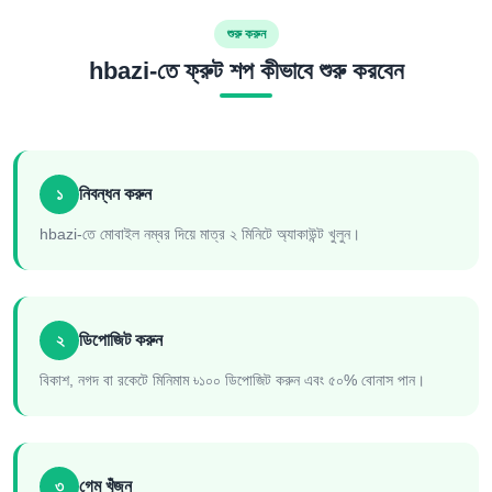
শুরু করুন
hbazi-তে ফ্রুট শপ কীভাবে শুরু করবেন
১
নিবন্ধন করুন
hbazi-তে মোবাইল নম্বর দিয়ে মাত্র ২ মিনিটে অ্যাকাউন্ট খুলুন।
২
ডিপোজিট করুন
বিকাশ, নগদ বা রকেটে মিনিমাম ৳১০০ ডিপোজিট করুন এবং ৫০% বোনাস পান।
৩
গেম খুঁজুন