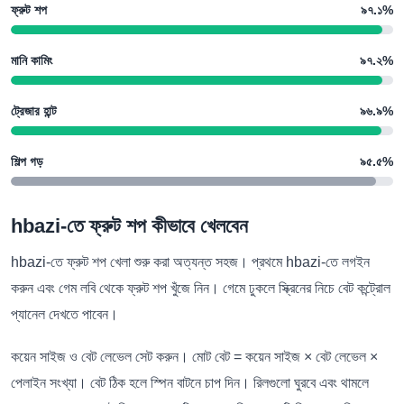
ফ্রুট শপ
৯৭.১%
মানি কামিং
৯৭.২%
ট্রেজার হান্ট
৯৬.৯%
শিল্প গড়
৯৫.৫%
hbazi-তে ফ্রুট শপ কীভাবে খেলবেন
hbazi-তে ফ্রুট শপ খেলা শুরু করা অত্যন্ত সহজ। প্রথমে hbazi-তে লগইন
করুন এবং গেম লবি থেকে ফ্রুট শপ খুঁজে নিন। গেমে ঢুকলে স্ক্রিনের নিচে বেট কন্ট্রোল
প্যানেল দেখতে পাবেন।
কয়েন সাইজ ও বেট লেভেল সেট করুন। মোট বেট = কয়েন সাইজ × বেট লেভেল ×
পেলাইন সংখ্যা। বেট ঠিক হলে স্পিন বাটনে চাপ দিন। রিলগুলো ঘুরবে এবং থামলে