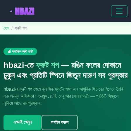
হোম
ফ্রুট শপ
🍎 ক্লাসিক ফ্রুট স্লট
hbazi-তে
ফ্রুট শপ
— রঙিন ফলের দোকানে
ঢুকুন এবং প্রতিটি স্পিনে জিতুন দারুণ সব পুরস্কার
hbazi-র ফ্রুট শপ গেমে ক্লাসিক স্লটের মজা আর আধুনিক ফিচারের মিশেলে তৈরি
এক অনন্য অভিজ্ঞতা। তরমুজ, চেরি, লেবু আর সোনার ঘণ্টা — প্রতিটি সিম্বলে
লুকিয়ে আছে বড় পুরস্কার।
এখনই খেলুন
লগইন করুন