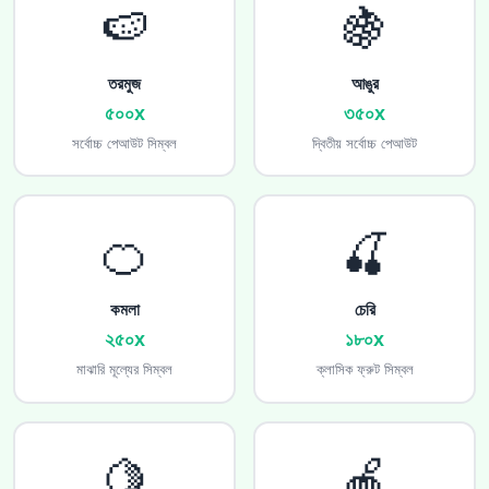
🍉
🍇
তরমুজ
আঙুর
৫০০x
৩৫০x
সর্বোচ্চ পেআউট সিম্বল
দ্বিতীয় সর্বোচ্চ পেআউট
🍊
🍒
কমলা
চেরি
২৫০x
১৮০x
মাঝারি মূল্যের সিম্বল
ক্লাসিক ফ্রুট সিম্বল
🍋
🍎