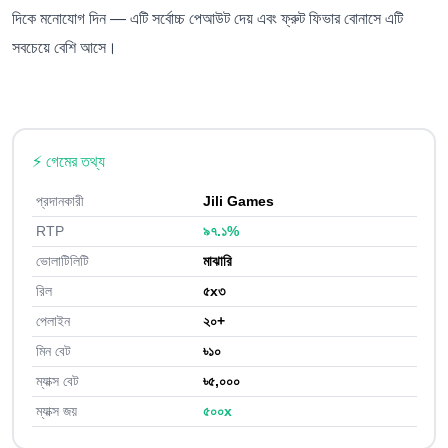
দিকে মনোযোগ দিন — এটি সর্বোচ্চ পেআউট দেয় এবং ফ্রুট ফিভার বোনাসে এটি
সবচেয়ে বেশি আসে।
⚡ গেমের তথ্য
প্রদানকারী
Jili Games
RTP
৯৭.১%
ভোলাটিলিটি
মাঝারি
রিল
৫x৩
পেলাইন
২০+
মিন বেট
৳১০
ম্যাক্স বেট
৳৫,০০০
ম্যাক্স জয়
৫০০x