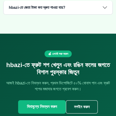
hbazi-তে জেতা টাকা কত দ্রুত পাওয়া যায়?
🍎 এখনই শুরু করুন
hbazi-তে ফ্রুট শপ খেলুন এবং রঙিন ফলের জগতে
বিশাল পুরস্কার জিতুন
আজই hbazi-তে নিবন্ধন করুন, প্রথম ডিপোজিটে ৫০% বোনাস পান এবং ফ্রুট
শপের মজাদার জগতে প্রবেশ করুন।
বিনামূল্যে নিবন্ধন করুন
লগইন করুন