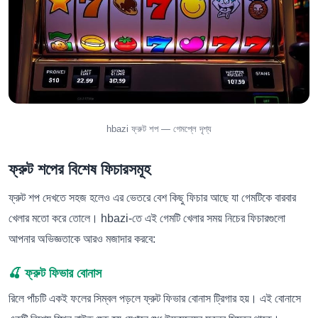
hbazi ফ্রুট শপ — গেমপ্লে দৃশ্য
ফ্রুট শপের বিশেষ ফিচারসমূহ
ফ্রুট শপ দেখতে সহজ হলেও এর ভেতরে বেশ কিছু ফিচার আছে যা গেমটিকে বারবার
খেলার মতো করে তোলে। hbazi-তে এই গেমটি খেলার সময় নিচের ফিচারগুলো
আপনার অভিজ্ঞতাকে আরও মজাদার করবে:
🍒 ফ্রুট ফিভার বোনাস
রিলে পাঁচটি একই ফলের সিম্বল পড়লে ফ্রুট ফিভার বোনাস ট্রিগার হয়। এই বোনাসে