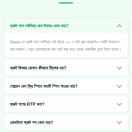
ফ্রুট শপে সর্বনিম্ন কত টাকায় খেলা যায়?
hbazi-তে ফ্রুট শপে সর্বনিম্ন বেট মাত্র ৳১০। তাই অল্প বাজেটেও গেমটি উপভোগ
করা সম্ভব। নতুন খেলোয়াড়রা কম বেটে শুরু করে গেমের মেকানিক্স বুঝে নিতে পারেন।
ফ্রুট ফিভার বোনাস কীভাবে ট্রিগার হয়?
গোল্ডেন বেল ফ্রি স্পিনে কতটি স্পিন পাওয়া যায়?
ফ্রুট শপের RTP কত?
মোবাইলে ফ্রুট শপ খেলা যায়?