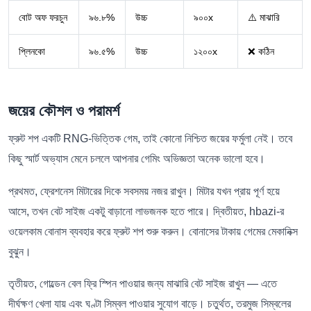
বোট অফ ফরচুন
৯৬.৮%
উচ্চ
৯০০x
⚠️ মাঝারি
প্লিনকো
৯৬.৫%
উচ্চ
১২০০x
❌ কঠিন
জয়ের কৌশল ও পরামর্শ
ফ্রুট শপ একটি RNG-ভিত্তিক গেম, তাই কোনো নিশ্চিত জয়ের ফর্মুলা নেই। তবে
কিছু স্মার্ট অভ্যাস মেনে চললে আপনার গেমিং অভিজ্ঞতা অনেক ভালো হবে।
প্রথমত, ফ্রেশনেস মিটারের দিকে সবসময় নজর রাখুন। মিটার যখন প্রায় পূর্ণ হয়ে
আসে, তখন বেট সাইজ একটু বাড়ানো লাভজনক হতে পারে। দ্বিতীয়ত, hbazi-র
ওয়েলকাম বোনাস ব্যবহার করে ফ্রুট শপ শুরু করুন। বোনাসের টাকায় গেমের মেকানিক্স
বুঝুন।
তৃতীয়ত, গোল্ডেন বেল ফ্রি স্পিন পাওয়ার জন্য মাঝারি বেট সাইজ রাখুন — এতে
দীর্ঘক্ষণ খেলা যায় এবং ঘণ্টা সিম্বল পাওয়ার সুযোগ বাড়ে। চতুর্থত, তরমুজ সিম্বলের