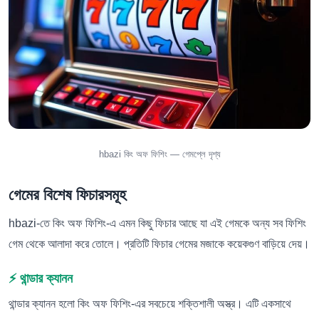
hbazi কিং অফ ফিশিং — গেমপ্লে দৃশ্য
গেমের বিশেষ ফিচারসমূহ
hbazi-তে কিং অফ ফিশিং-এ এমন কিছু ফিচার আছে যা এই গেমকে অন্য সব ফিশিং
গেম থেকে আলাদা করে তোলে। প্রতিটি ফিচার গেমের মজাকে কয়েকগুণ বাড়িয়ে দেয়।
⚡ থান্ডার ক্যানন
থান্ডার ক্যানন হলো কিং অফ ফিশিং-এর সবচেয়ে শক্তিশালী অস্ত্র। এটি একসাথে