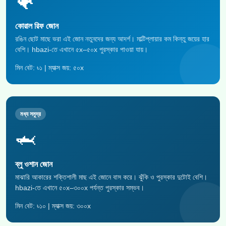
🐠
কোরাল রিফ জোন
রঙিন ছোট মাছে ভরা এই জোন নতুনদের জন্য আদর্শ। মাল্টিপ্লায়ার কম কিন্তু জয়ের হার
বেশি। hbazi-তে এখানে ৫x–৫০x পুরস্কার পাওয়া যায়।
মিন বেট: ৳১ | ম্যাক্স জয়: ৫০x
মধ্য সমুদ্র
🦈
ব্লু ওশান জোন
মাঝারি আকারের শক্তিশালী মাছ এই জোনে বাস করে। ঝুঁকি ও পুরস্কার দুটোই বেশি।
hbazi-তে এখানে ৫০x–৩০০x পর্যন্ত পুরস্কার সম্ভব।
মিন বেট: ৳১০ | ম্যাক্স জয়: ৩০০x