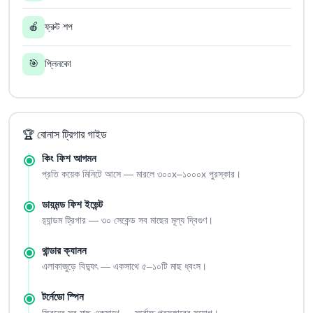
🍎
ফ্রুট শপ
🎯
প্লিনকো
🏆 বোনাস ট্রিগার গাইড
কিং ফিশ আগমন
প্রতি কয়েক মিনিটে আসে — মারলে ৩০০x–১০০০x পুরস্কার।
ডায়মন্ড ফিশ ইভেন্ট
র‍্যান্ডম ট্রিগার — ৩০ সেকেন্ড সব মাছের মূল্য দ্বিগুণ।
থান্ডার ক্যানন
এলাকাজুড়ে বিদ্যুৎ — একসাথে ৫–১০টি মাছ ধ্বংস।
টর্নেডো স্পিন
স্ক্রিনের সব মাছ একসাথে — সর্বোচ্চ পুরস্কারের সুযোগ।