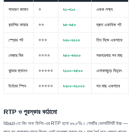
সাধারণ কামান
⭐
৳১–৳১০
একক লক্ষ্য
র‍্যাপিড ফায়ার
⭐⭐
৳৫–৳৫০
দ্রুত একাধিক শট
স্প্রেড শট
⭐⭐⭐
৳২০–৳১০০
তিন দিকে একসাথে
লেজার বিম
⭐⭐⭐⭐
৳৫০–৳৩০০
সরলরেখায় সব মাছ
থান্ডার ক্যানন
⭐⭐⭐⭐⭐
৳১০০–৳৫০০
এলাকাজুড়ে বিদ্যুৎ
টর্নেডো স্পিন
⭐⭐⭐⭐⭐
৳২০০–৳১০০০
সব মাছ একসাথে
RTP ও পুরস্কার কাঠামো
hbazi-তে কিং অফ ফিশিং-এর RTP হলো ৯৬.৮%। গেমটির ভোলাটিলিটি উচ্চ —
মানে বড় পুরস্কার আসে কিন্তু একটু অপেক্ষা করতে হয়। যারা ধৈর্য ধরে খেলতে পারেন