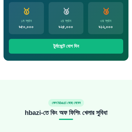
🥇
🥈
🥉
১ম স্থান
২য় স্থান
৩য় স্থান
৳৫০,০০০
৳২৫,০০০
৳১২,০০০
টুর্নামেন্টে যোগ দিন
কেন hbazi বেছে নেবেন
hbazi-তে কিং অফ ফিশিং খেলার সুবিধা