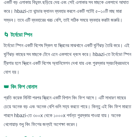
একটি বড় এলাকায় বিদ্যুৎ ছড়িয়ে দেয় এবং সেই এলাকার সব মাছকে একসাথে আঘাত
করে। hbazi-তে থান্ডার ক্যানন ব্যবহার করলে একটি শটেই ৫–১০টি মাছ মারা
সম্ভব। তবে এটি ব্যবহারের খরচ বেশি, তাই সঠিক সময়ে ব্যবহার করাটা জরুরি।
🌀 টর্নেডো স্পিন
টর্নেডো স্পিন একটি বিশেষ স্কিল যা স্ক্রিনের মাঝখানে একটি ঘূর্ণিঝড় তৈরি করে। এই
ঘূর্ণিঝড় কাছের সব মাছকে টেনে এনে একসাথে ধ্বংস করে। hbazi-তে টর্নেডো স্পিন
ট্রিগার হলে স্ক্রিনে একটি বিশেষ অ্যানিমেশন দেখা যায় এবং পুরস্কার স্বয়ংক্রিয়ভাবে
যোগ হয়।
👑 কিং ফিশ বোনাস
প্রতি কয়েক মিনিট পরপর স্ক্রিনে একটি বিশাল কিং ফিশ আসে। এটি সাধারণ মাছের
চেয়ে অনেক বড় এবং অনেক বেশি গুলি সহ্য করতে পারে। কিন্তু এই কিং ফিশ মারতে
পারলে hbazi-তে ৩০০x থেকে ১০০০x পর্যন্ত পুরস্কার পাওয়া যায়। অনেক
খেলোয়াড় শুধু কিং ফিশের জন্যই অপেক্ষা করেন।