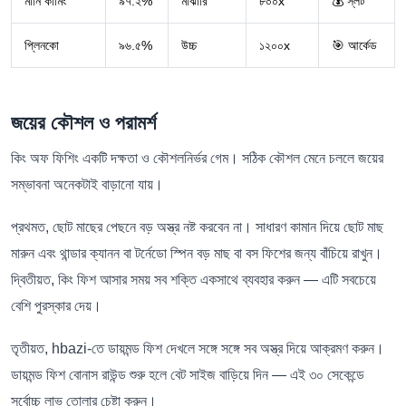
মানি কামিং
৯৭.২%
মাঝারি
৮০০x
💰 স্লট
প্লিনকো
৯৬.৫%
উচ্চ
১২০০x
🎯 আর্কেড
জয়ের কৌশল ও পরামর্শ
কিং অফ ফিশিং একটি দক্ষতা ও কৌশলনির্ভর গেম। সঠিক কৌশল মেনে চললে জয়ের
সম্ভাবনা অনেকটাই বাড়ানো যায়।
প্রথমত, ছোট মাছের পেছনে বড় অস্ত্র নষ্ট করবেন না। সাধারণ কামান দিয়ে ছোট মাছ
মারুন এবং থান্ডার ক্যানন বা টর্নেডো স্পিন বড় মাছ বা বস ফিশের জন্য বাঁচিয়ে রাখুন।
দ্বিতীয়ত, কিং ফিশ আসার সময় সব শক্তি একসাথে ব্যবহার করুন — এটি সবচেয়ে
বেশি পুরস্কার দেয়।
তৃতীয়ত, hbazi-তে ডায়মন্ড ফিশ দেখলে সঙ্গে সঙ্গে সব অস্ত্র দিয়ে আক্রমণ করুন।
ডায়মন্ড ফিশ বোনাস রাউন্ড শুরু হলে বেট সাইজ বাড়িয়ে দিন — এই ৩০ সেকেন্ডে
সর্বোচ্চ লাভ তোলার চেষ্টা করুন।