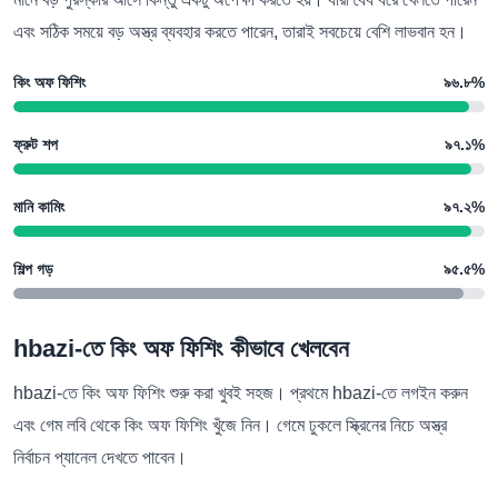
এবং সঠিক সময়ে বড় অস্ত্র ব্যবহার করতে পারেন, তারাই সবচেয়ে বেশি লাভবান হন।
কিং অফ ফিশিং
৯৬.৮%
ফ্রুট শপ
৯৭.১%
মানি কামিং
৯৭.২%
শিল্প গড়
৯৫.৫%
hbazi-তে কিং অফ ফিশিং কীভাবে খেলবেন
hbazi-তে কিং অফ ফিশিং শুরু করা খুবই সহজ। প্রথমে hbazi-তে লগইন করুন
এবং গেম লবি থেকে কিং অফ ফিশিং খুঁজে নিন। গেমে ঢুকলে স্ক্রিনের নিচে অস্ত্র
নির্বাচন প্যানেল দেখতে পাবেন।