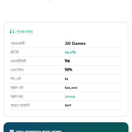
🎣 গেমের তথ্য
প্রদানকারী
Jili Games
RTP
৯৬.৮%
ভোলাটিলিটি
উচ্চ
গেম টাইপ
ফিশিং
মিন বেট
৳১
ম্যাক্স বেট
৳১০,০০০
ম্যাক্স জয়
১০০০x
মাছের প্রজাতি
৩০+