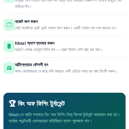
ডায়মন্ড ফিশ দেখলে সঙ্গে সঙ্গে সব শক্তি দিয়ে আক্রমণ করুন — বোনাস রাউন্ডে বেট
বাড়িয়ে দিন।
বাজেট ভাগ করুন
মোট বাজেটকে ছোট ছোট সেশনে ভাগ করুন। একটি সেশনে সব শেষ করবেন না।
hbazi অ্যাপ ব্যবহার করুন
অ্যাপে গেমের রেসপন্স টাইম কম — দ্রুত ট্যাপে বেশি মাছ ধরা যায়।
মাল্টিপ্লেয়ারে কৌশলী হন
অন্য খেলোয়াড়রা যে মাছে গুলি করছেন সেটি এড়িয়ে অন্য বড় মাছ টার্গেট করুন।
🏆 কিং অফ ফিশিং টুর্নামেন্ট
hbazi-তে প্রতি সপ্তাহে কিং অফ ফিশিং নিয়ে বিশেষ টুর্নামেন্ট আয়োজন করা হয়।
সর্বোচ্চ পয়েন্টধারী খেলোয়াড়রা অতিরিক্ত ক্যাশ পুরস্কার পান।