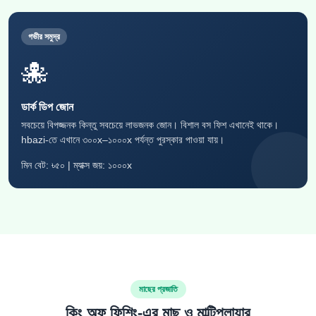
গভীর সমুদ্র
🐙
ডার্ক ডিপ জোন
সবচেয়ে বিপজ্জনক কিন্তু সবচেয়ে লাভজনক জোন। বিশাল বস ফিশ এখানেই থাকে।
hbazi-তে এখানে ৩০০x–১০০০x পর্যন্ত পুরস্কার পাওয়া যায়।
মিন বেট: ৳৫০ | ম্যাক্স জয়: ১০০০x
মাছের প্রজাতি
কিং অফ ফিশিং-এর মাছ ও মাল্টিপ্লায়ার