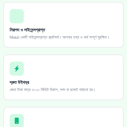
নিরাপদ ও লাইসেন্সপ্রাপ্ত
hbazi একটি লাইসেন্সপ্রাপ্ত প্ল্যাটফর্ম। আপনার তথ্য ও অর্থ সম্পূর্ণ সুরক্ষিত।
দ্রুত উইথড্র
জেতা টাকা মাত্র ৩–১০ মিনিটে বিকাশ, নগদ বা রকেটে পাঠানো হয়।