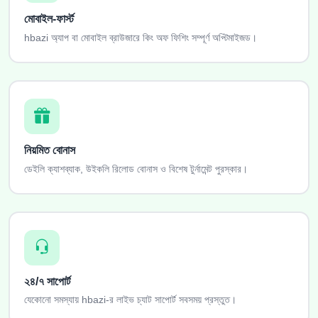
মোবাইল-ফার্স্ট
hbazi অ্যাপ বা মোবাইল ব্রাউজারে কিং অফ ফিশিং সম্পূর্ণ অপ্টিমাইজড।
নিয়মিত বোনাস
ডেইলি ক্যাশব্যাক, উইকলি রিলোড বোনাস ও বিশেষ টুর্নামেন্ট পুরস্কার।
২৪/৭ সাপোর্ট
যেকোনো সমস্যায় hbazi-র লাইভ চ্যাট সাপোর্ট সবসময় প্রস্তুত।