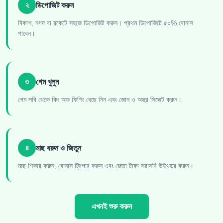
২
ডিপোজিট করুন
বিকাশ, নগদ বা রকেটে সহজে ডিপোজিট করুন। প্রথম ডিপোজিটে ৫০% বোনাস
পাবেন।
৩
গেম খুলুন
গেম লবি থেকে কিং অফ ফিশিং বেছে নিন এবং জোন ও অস্ত্র সিলেক্ট করুন।
৪
মাছ ধরুন ও জিতুন
মাছ শিকার করুন, বোনাস ট্রিগার করুন এবং জেতা টাকা সরাসরি উইথড্র করুন।
এখনই শুরু করুন