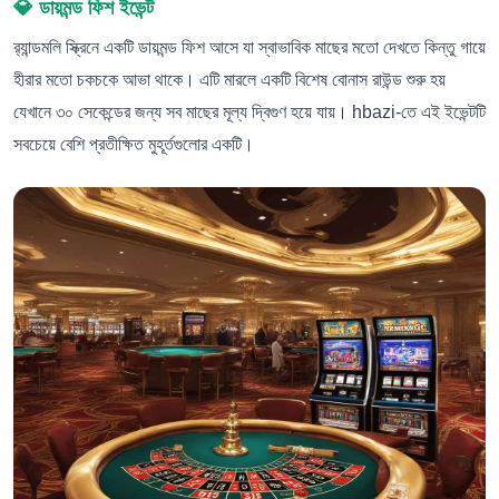
💎 ডায়মন্ড ফিশ ইভেন্ট
র‍্যান্ডমলি স্ক্রিনে একটি ডায়মন্ড ফিশ আসে যা স্বাভাবিক মাছের মতো দেখতে কিন্তু গায়ে
হীরার মতো চকচকে আভা থাকে। এটি মারলে একটি বিশেষ বোনাস রাউন্ড শুরু হয়
যেখানে ৩০ সেকেন্ডের জন্য সব মাছের মূল্য দ্বিগুণ হয়ে যায়। hbazi-তে এই ইভেন্টটি
সবচেয়ে বেশি প্রতীক্ষিত মুহূর্তগুলোর একটি।