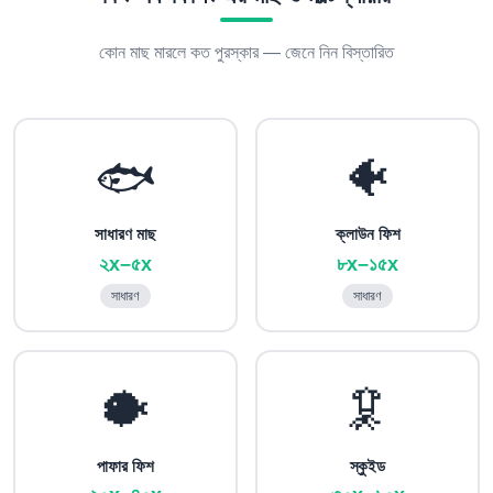
কোন মাছ মারলে কত পুরস্কার — জেনে নিন বিস্তারিত
🐟
🐠
সাধারণ মাছ
ক্লাউন ফিশ
২x–৫x
৮x–১৫x
সাধারণ
সাধারণ
🐡
🦑
পাফার ফিশ
স্কুইড