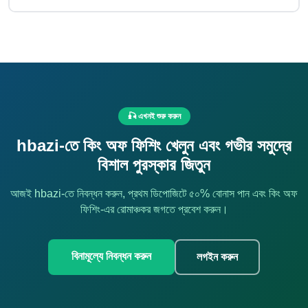
🎣 এখনই শুরু করুন
hbazi-তে কিং অফ ফিশিং খেলুন এবং গভীর সমুদ্রে
বিশাল পুরস্কার জিতুন
আজই hbazi-তে নিবন্ধন করুন, প্রথম ডিপোজিটে ৫০% বোনাস পান এবং কিং অফ
ফিশিং-এর রোমাঞ্চকর জগতে প্রবেশ করুন।
বিনামূল্যে নিবন্ধন করুন
লগইন করুন