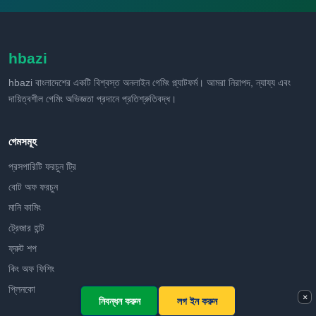
hbazi
hbazi বাংলাদেশের একটি বিশ্বস্ত অনলাইন গেমিং প্ল্যাটফর্ম। আমরা নিরাপদ, ন্যায্য এবং
দায়িত্বশীল গেমিং অভিজ্ঞতা প্রদানে প্রতিশ্রুতিবদ্ধ।
গেমসমূহ
প্রসপারিটি ফরচুন ট্রি
বোট অফ ফরচুন
মানি কামিং
ট্রেজার হান্ট
ফ্রুট শপ
কিং অফ ফিশিং
প্লিনকো
×
নিবন্ধন করুন
লগ ইন করুন