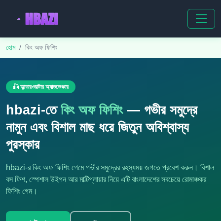
হোম
কিং অফ ফিশিং
🎣 আন্ডারওয়াটার অ্যাডভেঞ্চার
hbazi-তে
কিং অফ ফিশিং
— গভীর সমুদ্রে
নামুন এবং বিশাল মাছ ধরে জিতুন অবিশ্বাস্য
পুরস্কার
hbazi-র কিং অফ ফিশিং গেমে গভীর সমুদ্রের রহস্যময় জগতে প্রবেশ করুন। বিশাল
বস ফিশ, স্পেশাল উইপন আর মাল্টিপ্লায়ার নিয়ে এটি বাংলাদেশের সবচেয়ে রোমাঞ্চকর
ফিশিং গেম।