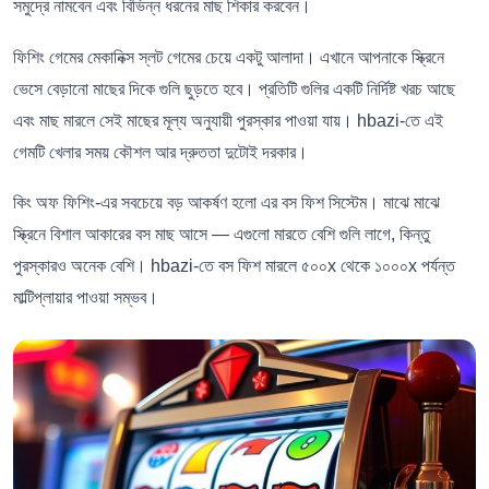
সমুদ্রে নামবেন এবং বিভিন্ন ধরনের মাছ শিকার করবেন।
ফিশিং গেমের মেকানিক্স স্লট গেমের চেয়ে একটু আলাদা। এখানে আপনাকে স্ক্রিনে
ভেসে বেড়ানো মাছের দিকে গুলি ছুড়তে হবে। প্রতিটি গুলির একটি নির্দিষ্ট খরচ আছে
এবং মাছ মারলে সেই মাছের মূল্য অনুযায়ী পুরস্কার পাওয়া যায়। hbazi-তে এই
গেমটি খেলার সময় কৌশল আর দ্রুততা দুটোই দরকার।
কিং অফ ফিশিং-এর সবচেয়ে বড় আকর্ষণ হলো এর বস ফিশ সিস্টেম। মাঝে মাঝে
স্ক্রিনে বিশাল আকারের বস মাছ আসে — এগুলো মারতে বেশি গুলি লাগে, কিন্তু
পুরস্কারও অনেক বেশি। hbazi-তে বস ফিশ মারলে ৫০০x থেকে ১০০০x পর্যন্ত
মাল্টিপ্লায়ার পাওয়া সম্ভব।