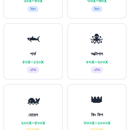
২০x–৪০x
৩০x–৬০x
বিরল
বিরল
🦈
🐙
শার্ক
অক্টোপাস
৫০x–১২০x
৮০x–২০০x
এপিক
এপিক
🐋
👑
হোয়েল
কিং ফিশ
২০০x–৫০০x
৩০০x–১০০০x