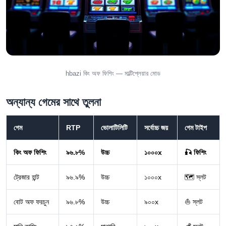
hbazi কিং অফ ফিশিং — মাল্টিপ্লেয়ার মোড
অন্যান্য গেমের সাথে তুলনা
গেম
RTP
ভোলাটিলিটি
সর্বোচ্চ জয়
গেম টাইপ
কিং অফ ফিশিং
৯৬.৮%
উচ্চ
১০০০x
🎣 ফিশিং
ট্রেজার হান্ট
৯৬.৯%
উচ্চ
১০০০x
🗺️ স্লট
বোট অফ ফরচুন
৯৬.৮%
উচ্চ
৯০০x
⛵ স্লট