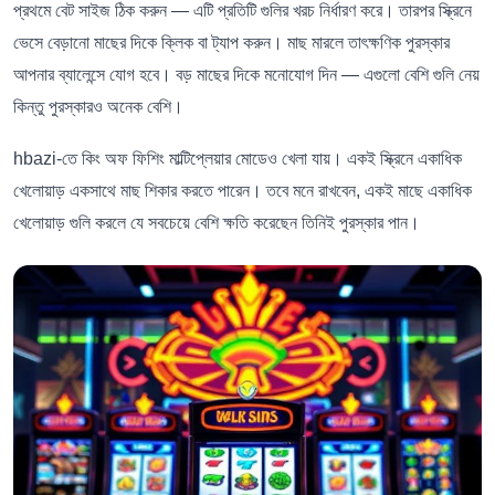
প্রথমে বেট সাইজ ঠিক করুন — এটি প্রতিটি গুলির খরচ নির্ধারণ করে। তারপর স্ক্রিনে
ভেসে বেড়ানো মাছের দিকে ক্লিক বা ট্যাপ করুন। মাছ মারলে তাৎক্ষণিক পুরস্কার
আপনার ব্যালেন্সে যোগ হবে। বড় মাছের দিকে মনোযোগ দিন — এগুলো বেশি গুলি নেয়
কিন্তু পুরস্কারও অনেক বেশি।
hbazi-তে কিং অফ ফিশিং মাল্টিপ্লেয়ার মোডেও খেলা যায়। একই স্ক্রিনে একাধিক
খেলোয়াড় একসাথে মাছ শিকার করতে পারেন। তবে মনে রাখবেন, একই মাছে একাধিক
খেলোয়াড় গুলি করলে যে সবচেয়ে বেশি ক্ষতি করেছেন তিনিই পুরস্কার পান।