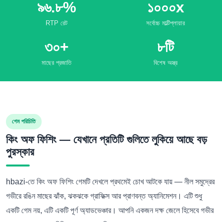
৯৬.৮%
১০০০x
RTP রেট
সর্বোচ্চ মাল্টিপ্লায়ার
৩০+
৮টি
মাছের প্রজাতি
বিশেষ অস্ত্র
গেম পরিচিতি
কিং অফ ফিশিং — যেখানে প্রতিটি গুলিতে লুকিয়ে আছে বড়
পুরস্কার
hbazi-তে কিং অফ ফিশিং গেমটি দেখলে প্রথমেই চোখ আটকে যায় — নীল সমুদ্রের
গভীরে রঙিন মাছের ঝাঁক, ঝকঝকে গ্রাফিক্স আর প্রাণবন্ত অ্যানিমেশন। এটি শুধু
একটি গেম নয়, এটি একটি পূর্ণ অ্যাডভেঞ্চার। আপনি একজন দক্ষ জেলে হিসেবে গভীর