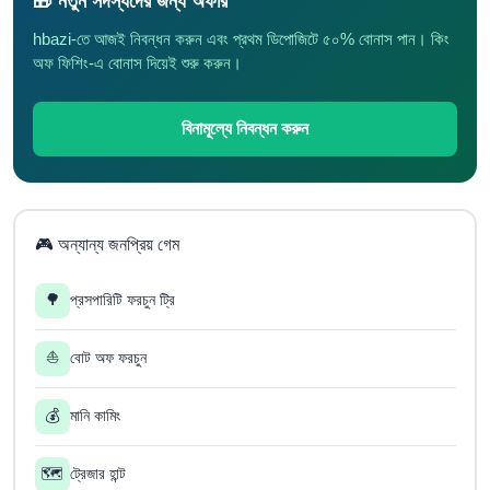
🎁 নতুন সদস্যদের জন্য অফার
hbazi-তে আজই নিবন্ধন করুন এবং প্রথম ডিপোজিটে ৫০% বোনাস পান। কিং
অফ ফিশিং-এ বোনাস দিয়েই শুরু করুন।
বিনামূল্যে নিবন্ধন করুন
🎮 অন্যান্য জনপ্রিয় গেম
🌳
প্রসপারিটি ফরচুন ট্রি
⛵
বোট অফ ফরচুন
💰
মানি কামিং
🗺️
ট্রেজার হান্ট