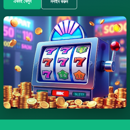
এখনই খেলুন
লগইন করুন