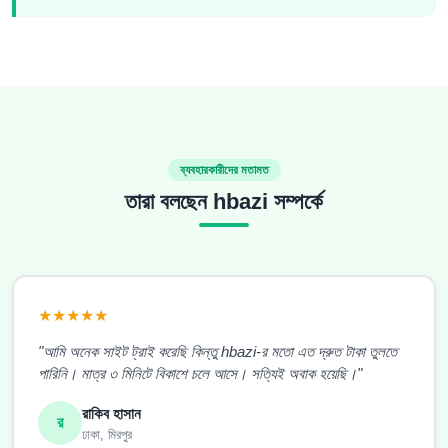
ব্যবহারকারীদের মতামত
তারা বলছেন hbazi সম্পর্কে
★★★★★
"আমি অনেক সাইট ট্রাই করেছি কিন্তু hbazi-র মতো এত দ্রুত টাকা তুলতে
পারিনি। মাত্র ৩ মিনিটে বিকাশে চলে আসে। সত্যিই অবাক হয়েছি।"
রাকিব হাসান
র
ঢাকা, মিরপুর