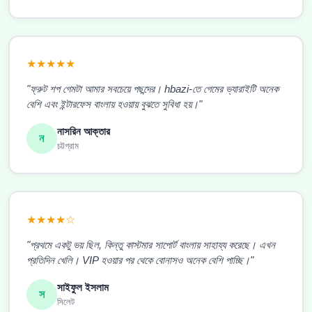
★★★★★
"ফ্রুট শপ গেমটা আমার সবচেয়ে পছন্দের। hbazi-তে গেমের ভ্যারাইটি অনেক
বেশি এবং ইন্টারফেস বাংলায় হওয়ায় বুঝতে সুবিধা হয়।"
নাসরিন আক্তার
ন
চট্টগ্রাম
★★★★☆
"প্রথমে একটু ভয় ছিল, কিন্তু কাস্টমার সাপোর্ট বাংলায় সাহায্য করেছে। এখন
প্রতিদিন খেলি। VIP হওয়ার পর থেকে বোনাসও অনেক বেশি পাচ্ছি।"
সাইফুল ইসলাম
স
সিলেট