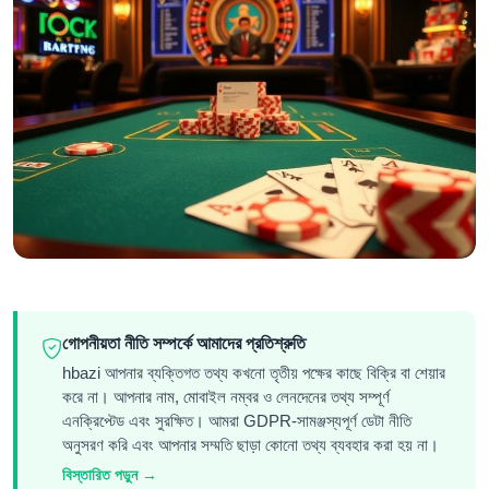
গোপনীয়তা নীতি সম্পর্কে আমাদের প্রতিশ্রুতি
hbazi আপনার ব্যক্তিগত তথ্য কখনো তৃতীয় পক্ষের কাছে বিক্রি বা শেয়ার
করে না। আপনার নাম, মোবাইল নম্বর ও লেনদেনের তথ্য সম্পূর্ণ
এনক্রিপ্টেড এবং সুরক্ষিত। আমরা GDPR-সামঞ্জস্যপূর্ণ ডেটা নীতি
অনুসরণ করি এবং আপনার সম্মতি ছাড়া কোনো তথ্য ব্যবহার করা হয় না।
বিস্তারিত পড়ুন →