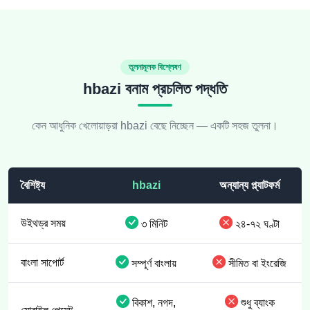
তুলনামূলক বিশ্লেষণ
hbazi বনাম প্রচলিত পদ্ধতি
কেন আধুনিক খেলোয়াড়রা hbazi বেছে নিচ্ছেন — একটি সহজ তুলনা।
বৈশিষ্ট্য
hbazi
অন্যান্য প্ল্যাটফর্ম
উইথড্র সময়
৩ মিনিট
২৪-৭২ ঘণ্টা
বাংলা সাপোর্ট
সম্পূর্ণ বাংলায়
সীমিত বা ইংরেজি
বিকাশ, নগদ,
শুধু ব্যাংক