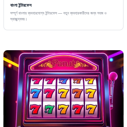
বাংলা ইন্টারফেস
সম্পূর্ণ বাংলায় ব্যবহারযোগ্য ইন্টারফেস — নতুন ব্যবহারকারীদের জন্য সহজ ও
স্বাচ্ছন্দ্যময়।