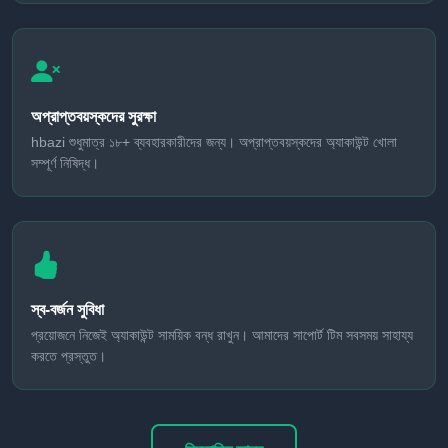
অপ্রাপ্তবয়স্কদের সুরক্ষা
hbazi শুধুমাত্র ১৮+ ব্যবহারকারীদের জন্য। অপ্রাপ্তবয়স্কদের অ্যাকাউন্ট খোলা
সম্পূর্ণ নিষিদ্ধ।
স্ব-বর্জন সুবিধা
প্রয়োজনে নিজেই অ্যাকাউন্ট সাময়িক বন্ধ রাখুন। আমাদের সাপোর্ট টিম সবসময় সাহায্য
করতে প্রস্তুত।