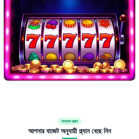
সদস্যতা প্ল্যান
আপনার বাজেট অনুযায়ী প্ল্যান বেছে নিন