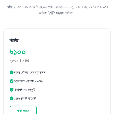
hbazi-তে সবার জন্য উপযুক্ত প্ল্যান রয়েছে — নতুন খেলোয়াড় থেকে শুরু করে
অভিজ্ঞ VIP সদস্য পর্যন্ত।
স্টার্টার
৳১০০
ন্যূনতম ডিপোজিট
সকল বেসিক গেম অ্যাক্সেস
ওয়েলকাম বোনাস ৫০%
বিকাশ/নগদ পেমেন্ট
২৪/৭ চ্যাট সাপোর্ট
শুরু করুন