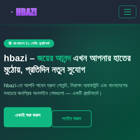
🎯 বাংলাদেশ #১ গেমিং প্ল্যাটফর্ম
hbazi –
জয়ের আনন্দ
এখন আপনার হাতের
মুঠোয়, প্রতিদিন নতুন সুযোগ
hbazi-তে আপনি পাবেন দ্রুত পেমেন্ট, নিরাপদ অ্যাকাউন্ট এবং বাংলাদেশের
সবচেয়ে জনপ্রিয় অনলাইন গেমগুলো — একটি প্ল্যাটফর্মে।
এখনই শুরু করুন
লগইন করুন