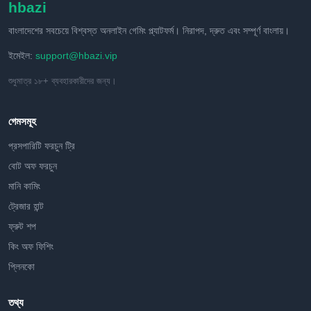
hbazi
বাংলাদেশের সবচেয়ে বিশ্বস্ত অনলাইন গেমিং প্ল্যাটফর্ম। নিরাপদ, দ্রুত এবং সম্পূর্ণ বাংলায়।
ইমেইল:
support@hbazi.vip
শুধুমাত্র ১৮+ ব্যবহারকারীদের জন্য।
গেমসমূহ
প্রসপারিটি ফরচুন ট্রি
বোট অফ ফরচুন
মানি কামিং
ট্রেজার হান্ট
ফ্রুট শপ
কিং অফ ফিশিং
প্লিনকো
তথ্য